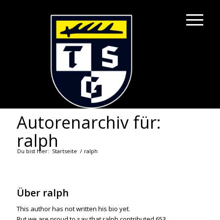
Autorenarchiv für:
ralph
Du bist hier:
Startseite
/
ralph
Über
ralph
This author has not written his bio yet.
But we are proud to say that
ralph
contributed 653