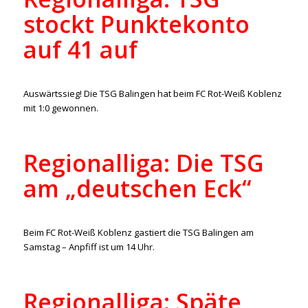
stockt Punktekonto
auf 41 auf
/
17. April 2022
in
Aktuelles
,
Regionalliga
von
ralph
Auswärtssieg! Die TSG Balingen hat beim FC Rot-Weiß Koblenz
mit 1:0 gewonnen.
Regionalliga: Die TSG
am „deutschen Eck“
/
13. April 2022
in
Aktuelles
,
Regionalliga
von
ralph
Beim FC Rot-Weiß Koblenz gastiert die TSG Balingen am
Samstag – Anpfiff ist um 14 Uhr.
Regionalliga: Späte