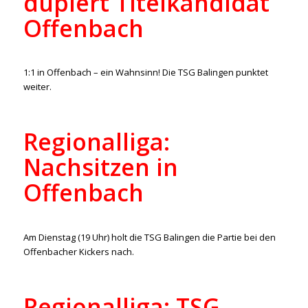
düpiert Titelkandidat
Offenbach
/
19. April 2022
in
Aktuelles
,
Regionalliga
von
ralph
1:1 in Offenbach – ein Wahnsinn! Die TSG Balingen punktet
weiter.
Regionalliga:
Nachsitzen in
Offenbach
/
17. April 2022
in
Aktuelles
,
Regionalliga
von
ralph
Am Dienstag (19 Uhr) holt die TSG Balingen die Partie bei den
Offenbacher Kickers nach.
Regionalliga: TSG