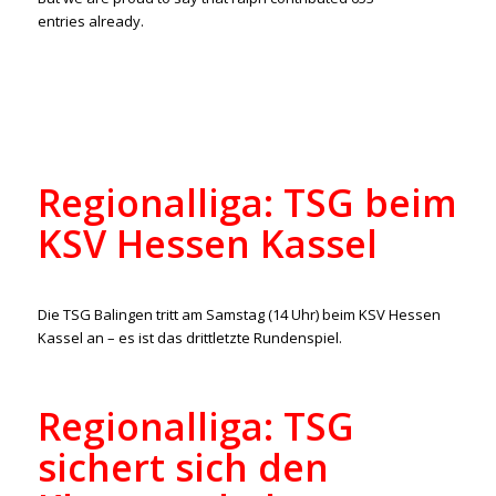
entries already.
EINTRÄGE VON RALPH
Regionalliga: TSG beim
KSV Hessen Kassel
/
28. April 2022
in
Aktuelles
,
Regionalliga
von
ralph
Die TSG Balingen tritt am Samstag (14 Uhr) beim KSV Hessen
Kassel an – es ist das drittletzte Rundenspiel.
Regionalliga: TSG
sichert sich den