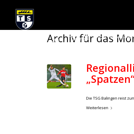
Archiv für das Mo
U23 Verbandslig
Oberliga
Start
Regionall
„Spatzen
/
27. September 2022
in
Aktue
Die TSG Balingen reist zum
Weiterlesen