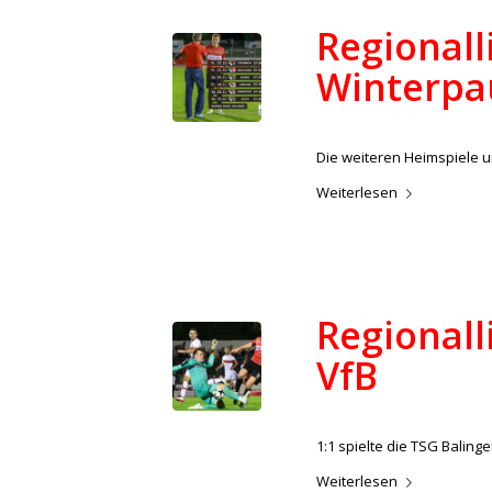
Regionall
Winterpa
/
25. September 2022
in
Aktue
Die weiteren Heimspiele u
Weiterlesen
Regionall
VfB
/
24. September 2022
in
Aktue
1:1 spielte die TSG Baling
Weiterlesen