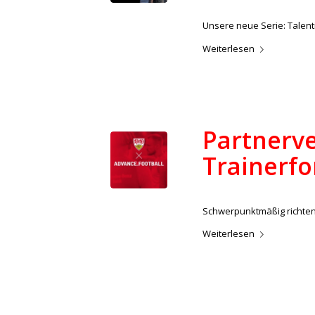
Unsere neue Serie: Talenti
Weiterlesen
Partnerve
Trainerfo
/
20. September 2022
in
Aktue
Schwerpunktmäßig richten 
Weiterlesen