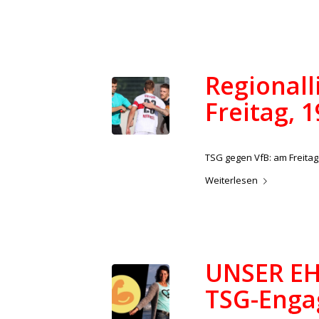
Regionall
Freitag, 
/
21. September 2022
in
Aktue
TSG gegen VfB: am Freitag, 
Weiterlesen
UNSER EH
TSG-Enga
/
21. September 2022
in
Aktue