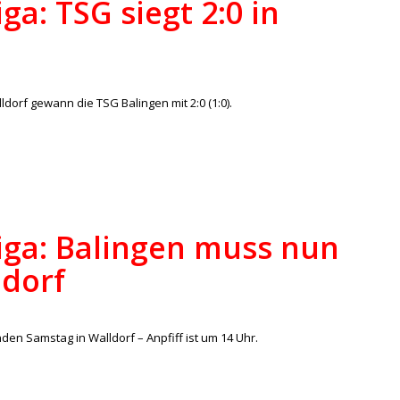
ga: TSG siegt 2:0 in
/
lles
,
Regionalliga
von
ralph
ldorf gewann die TSG Balingen mit 2:0 (1:0).
iga: Balingen muss nun
ldorf
/
lles
,
Regionalliga
von
ralph
en Samstag in Walldorf – Anpfiff ist um 14 Uhr.