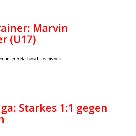
ainer: Marvin
er (U17)
/
lles
,
Junioren
von
lucas
ainer unserer Nachwuchsteams vor…
iga: Starkes 1:1 gegen
h
/
lles
,
Regionalliga
von
ralph