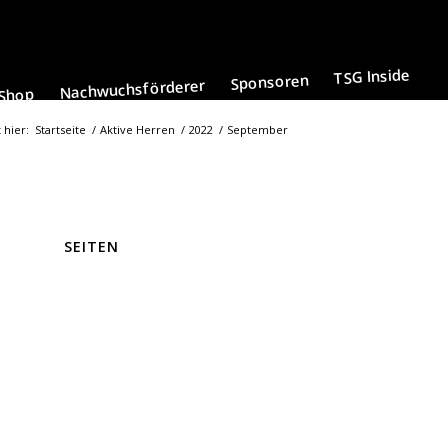
TSG Inside
Sponsoren
Nachwuchsförderer
Shop
 hier:
Startseite
/
Aktive Herren
/
2022
/
September
SEITEN
Aktuelles
Anmeldung Sichtungstag
Anmeldung TSG-Wiesn 2024
Branchen-Buch der TSG-Sponsoren
Datenschutzerklärung
Es geht um die Wurst
Eyach Kicker
Fans
Fanshop