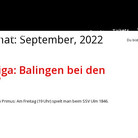
Tickets
Events
Leitbild
Aktuelles
Junioren
nat: September, 2022
a
Du bist
iga: Balingen bei den
“
/
lles
,
Regionalliga
von
ralph
 Primus: Am Freitag (19 Uhr) spielt man beim SSV Ulm 1846.