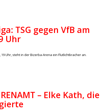
iga: TSG gegen VfB am
19 Uhr
/
lles
,
Regionalliga
von
ralph
19 Uhr, steht in der Bizerba-Arena ein Flutlichtkracher an.
RENAMT – Elke Kath, die
gierte
/
lles
von
lucas