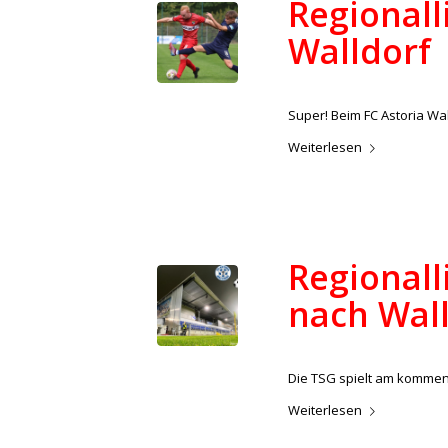
Regionalli
Walldorf
/
17. September 2022
in
Aktue
Super! Beim FC Astoria Wal
Weiterlesen
Regionall
nach Wal
/
14. September 2022
in
Aktue
Die TSG spielt am kommend
Weiterlesen