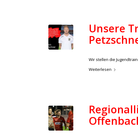
Unsere Tr
Petzschn
/
14. September 2022
in
Aktue
Wir stellen die Jugendtr
Weiterlesen
Regionall
Offenbac
/
14. September 2022
in
Aktue