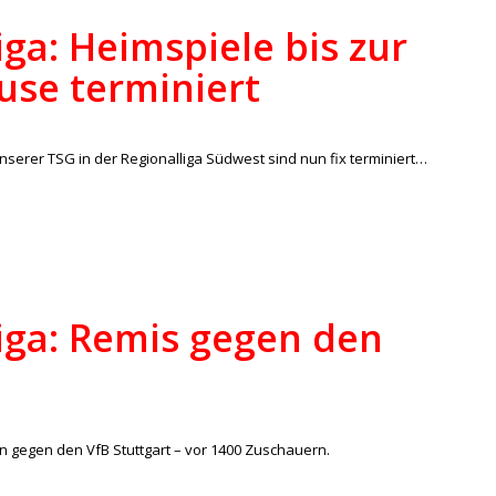
iga: Heimspiele bis zur
use terminiert
/
lles
,
Regionalliga
von
lucas
nserer TSG in der Regionalliga Südwest sind nun fix terminiert…
iga: Remis gegen den
/
lles
,
Regionalliga
von
ralph
en gegen den VfB Stuttgart – vor 1400 Zuschauern.