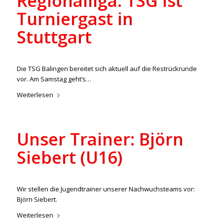
Regionalliga: TSG ist
Turniergast in
Stuttgart
/
/
3. Februar 2023
in
Aktuelles
,
Regionalliga
von
ralph
Die TSG Balingen bereitet sich aktuell auf die Restrückrunde
vor. Am Samstag geht’s…
Weiterlesen
Unser Trainer: Björn
Siebert (U16)
/
/
1. Februar 2023
in
Aktuelles
,
Junioren
von
lucas
Wir stellen die Jugendtrainer unserer Nachwuchsteams vor:
Björn Siebert.
Weiterlesen