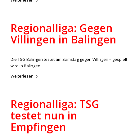
Weiterlesen
Regionalliga: Gegen
Villingen in Balingen
/
/
16. Februar 2023
in
Aktuelles
,
Regionalliga
von
ralph
Die TSG Balingen testet am Samstag gegen Villingen – gespielt
wird in Balingen.
Weiterlesen
Regionalliga: TSG
testet nun in
Empfingen
/
/
9. Februar 2023
in
Aktuelles
,
Regionalliga
von
ralph