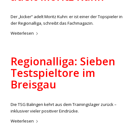
/
/
26. Februar 2023
in
Aktuelles
,
Regionalliga
von
ralph
Der „kicker“ adelt Moritz Kuhn: er ist einer der Topspieler in
der Regionalliga, schreibt das Fachmagazin.
Weiterlesen
Regionalliga: Sieben
Testspieltore im
Breisgau
/
/
26. Februar 2023
in
Aktuelles
,
Regionalliga
von
ralph
Die TSG Balingen kehrt aus dem Trainingslager zurück –
inklusiver vieler positiver Eindrücke.
Weiterlesen