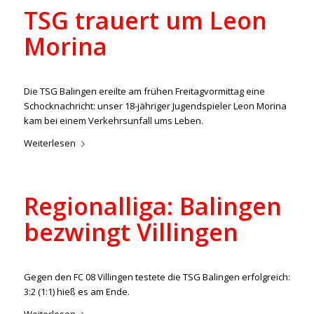
TSG trauert um Leon
Morina
/
/
24. Februar 2023
in
Aktuelles
,
Junioren
,
U23
von
lucas
Die TSG Balingen ereilte am frühen Freitagvormittag eine
Schocknachricht: unser 18-jähriger Jugendspieler Leon Morina
kam bei einem Verkehrsunfall ums Leben.
Weiterlesen
Regionalliga: Balingen
bezwingt Villingen
/
/
19. Februar 2023
in
Aktuelles
,
Regionalliga
von
ralph
Gegen den FC 08 Villingen testete die TSG Balingen erfolgreich:
3:2 (1:1) hieß es am Ende.