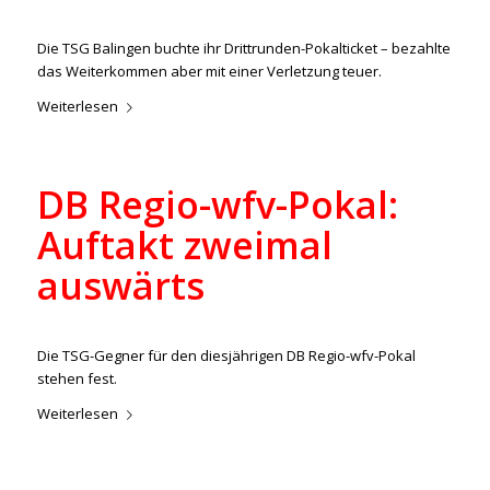
/
/
31. Juli 2022
in
Aktuelles
,
Regionalliga
,
Uncategorized
von
ralph
Die TSG Balingen buchte ihr Drittrunden-Pokalticket – bezahlte
das Weiterkommen aber mit einer Verletzung teuer.
Weiterlesen
DB Regio-wfv-Pokal:
Auftakt zweimal
auswärts
/
/
21. Juli 2022
in
Aktuelles
,
Regionalliga
,
U23
,
Uncategorized
von
lucas
Die TSG-Gegner für den diesjährigen DB Regio-wfv-Pokal
stehen fest.
Weiterlesen