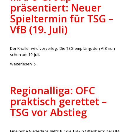
präsentiert: Neuer
Spieltermin für TSG –
VfB (19. Juli)
/
/
30. Mai 2026
in
Aktuelles
,
Oberliga
,
Uncategorized
von
ralph
Der Knaller wird vorverlegt: Die TSG empfängt den VfB nun
schon am 19. Juli.
Weiterlesen
Regionalliga: OFC
praktisch gerettet –
TSG vor Abstieg
/
/
13. April 2026
in
Aktuelles
,
Regionalliga
,
Uncategorized
von
ralph
Eine hohe Niederlage gab’s für die TSG in Offenbach: Der OFC