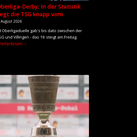
berliga-Derby: In der Statistik
iegt die TSG knapp vorn
. August 2026
8 Oberligaduelle gab's bis dato zwischen der
SG und Villingen - das 19. steigt am Freitag.
eiterlesen