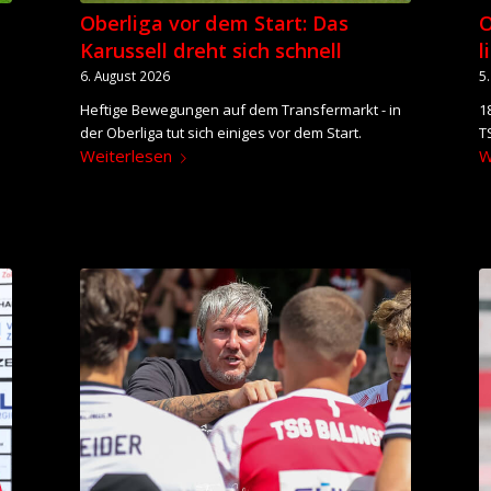
Oberliga vor dem Start: Das
O
Karussell dreht sich schnell
l
6. August 2026
5
Heftige Bewegungen auf dem Transfermarkt - in
1
der Oberliga tut sich einiges vor dem Start.
T
Weiterlesen
W