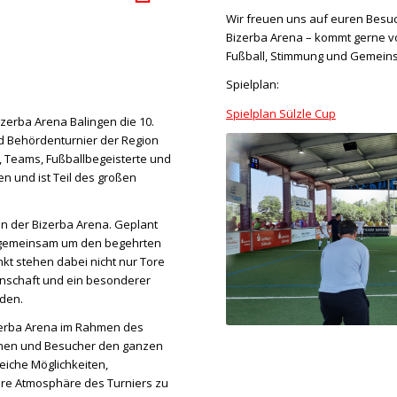
Wir freuen uns auf euren Besuc
Bizerba Arena – kommt gerne vo
Fußball, Stimmung und Gemeinsc
Spielplan:
Spielplan Sülzle Cup
Bizerba Arena Balingen die 10.
d Behördenturnier der Region
, Teams, Fußballbegeisterte und
 und ist Teil des großen
n der Bizerba Arena. Geplant
ie gemeinsam um den begehrten
t stehen dabei nicht nur Tore
inschaft und ein besonderer
nden.
erba Arena im Rahmen des
rinnen und Besucher den ganzen
eiche Möglichkeiten,
re Atmosphäre des Turniers zu