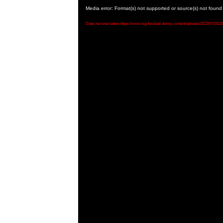
Media error: Format(s) not supported or source(s) not found
Datei herunterladen: https://www.tsg-fussball.de/wp-content/uploads/2022/07/20