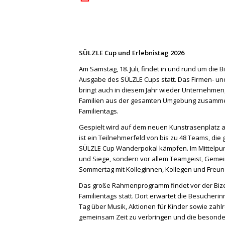
SÜLZLE Cup und Erlebnistag 2026
Am Samstag, 18. Juli, findet in und rund um die 
Ausgabe des SÜLZLE Cups statt. Das Firmen- un
bringt auch in diesem Jahr wieder Unternehmen
Familien aus der gesamten Umgebung zusammen
Familientags.
Gespielt wird auf dem neuen Kunstrasenplatz a
ist ein Teilnehmerfeld von bis zu 48 Teams, d
SÜLZLE Cup Wanderpokal kämpfen. Im Mittelpunk
und Siege, sondern vor allem Teamgeist, Geme
Sommertag mit Kolleginnen, Kollegen und Freu
Das große Rahmenprogramm findet vor der Biz
Familientags statt. Dort erwartet die Besuche
Tag über Musik, Aktionen für Kinder sowie zahlr
gemeinsam Zeit zu verbringen und die besonde