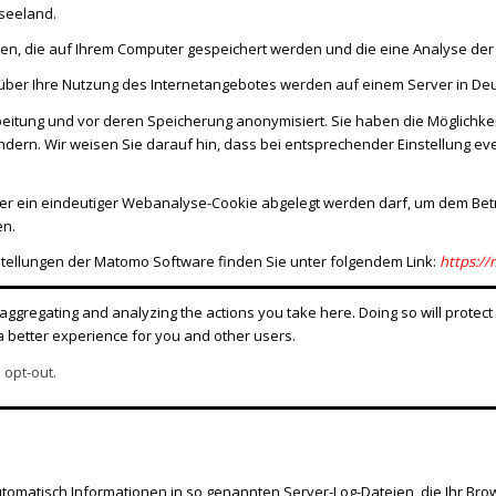
useeland.
en, die auf Ihrem Computer gespeichert werden und die eine Analyse der
über Ihre Nutzung des Internetangebotes werden auf einem Server in Deu
beitung und vor deren Speicherung anonymisiert. Sie haben die Möglichkeit
ndern. Wir weisen Sie darauf hin, dass bei entsprechender Einstellung eve
ser ein eindeutiger Webanalyse-Cookie abgelegt werden darf, um dem Bet
en.
tellungen der Matomo Software finden Sie unter folgendem Link:
https:/
ggregating and analyzing the actions you take here. Doing so will protect 
a better experience for you and other users.
 opt-out.
tomatisch Informationen in so genannten Server-Log-Dateien, die Ihr Brow