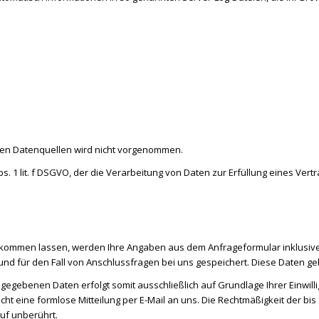
en Datenquellen wird nicht vorgenommen.
Abs. 1 lit. f DSGVO, der die Verarbeitung von Daten zur Erfüllung eines Ve
ukommen lassen, werden Ihre Angaben aus dem Anfrageformular inklusiv
d für den Fall von Anschlussfragen bei uns gespeichert. Diese Daten geben
egebenen Daten erfolgt somit ausschließlich auf Grundlage Ihrer Einwilligu
icht eine formlose Mitteilung per E-Mail an uns. Die Rechtmäßigkeit der bi
uf unberührt.