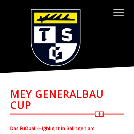
MEY GENERALBAU
CUP
Das Fußball-Highlight in Balingen am