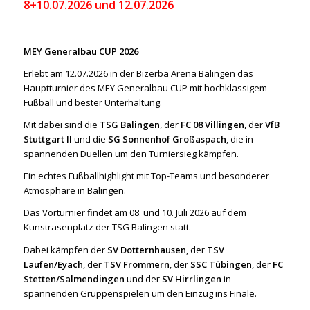
8+10.07.2026 und 12.07.2026
MEY Generalbau CUP 2026
Erlebt am 12.07.2026 in der Bizerba Arena Balingen das
Hauptturnier des MEY Generalbau CUP mit hochklassigem
Fußball und bester Unterhaltung.
Mit dabei sind die
TSG Balingen
, der
FC 08 Villingen
, der
VfB
Stuttgart II
und die
SG Sonnenhof Großaspach
, die in
spannenden Duellen um den Turniersieg kämpfen.
Ein echtes Fußballhighlight mit Top-Teams und besonderer
Atmosphäre in Balingen.
Das Vorturnier findet am 08. und 10. Juli 2026 auf dem
Kunstrasenplatz der TSG Balingen statt.
Dabei kämpfen der
SV Dotternhausen
, der
TSV
Laufen/Eyach
, der
TSV Frommern
, der
SSC Tübingen
, der
FC
Stetten/Salmendingen
und der
SV Hirrlingen
in
spannenden Gruppenspielen um den Einzug ins Finale.