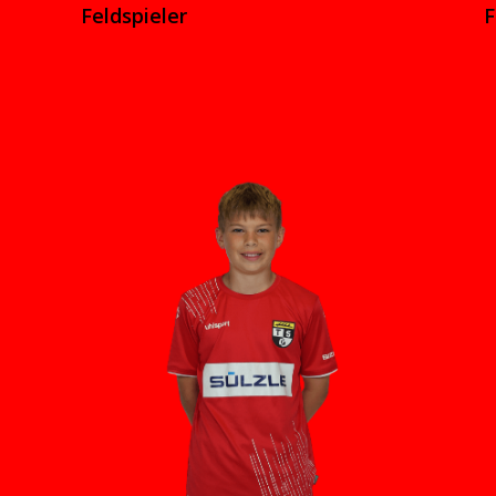
Feldspieler
F