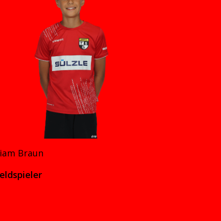
iam Braun
eldspieler