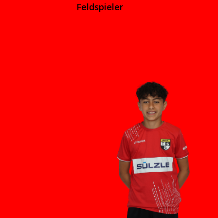
Feldspieler