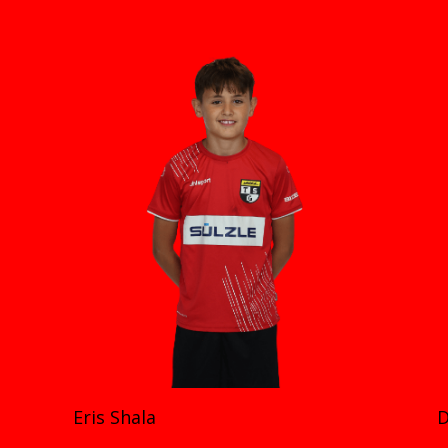
Eris Shala
D