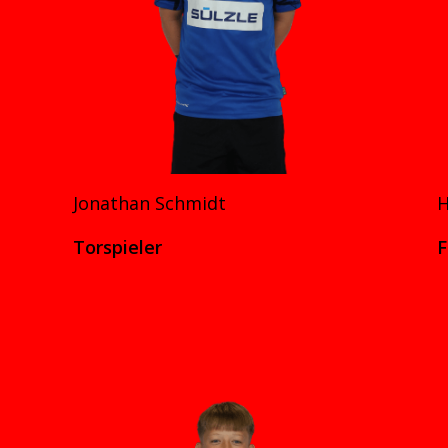
Jonathan Schmidt
H
Torspieler
F