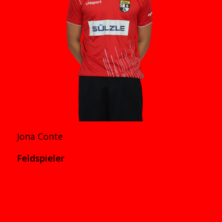
Jona Conte
Feldspieler