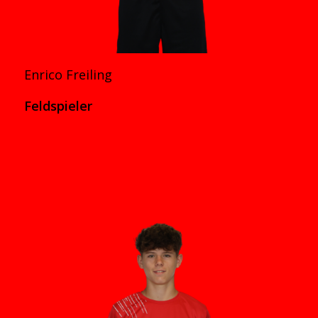
Enrico Freiling
Feldspieler