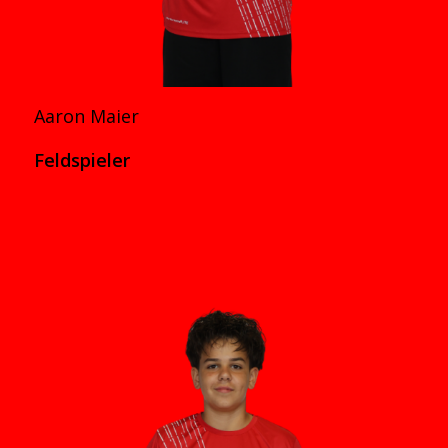
Aaron Maier
Feldspieler