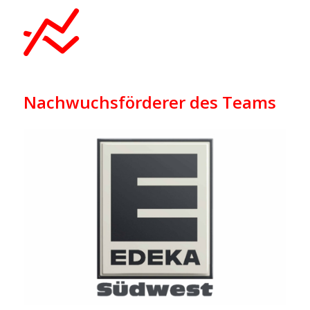
Nachwuchsförderer des Teams