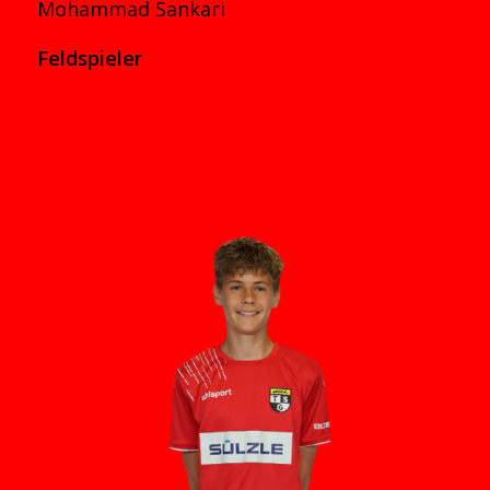
Mohammad Sankari
Feldspieler