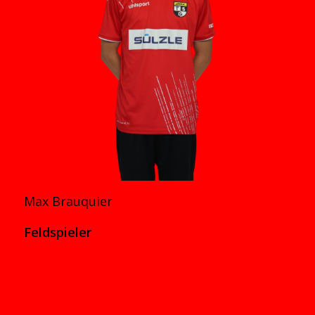
Max Brauquier
Feldspieler