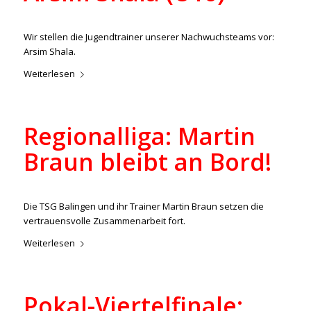
/
/
25. Januar 2023
in
Aktuelles
,
Junioren
von
lucas
Wir stellen die Jugendtrainer unserer Nachwuchsteams vor:
Arsim Shala.
Weiterlesen
Regionalliga: Martin
Braun bleibt an Bord!
/
/
23. Januar 2023
in
Aktuelles
,
Regionalliga
von
ralph
Die TSG Balingen und ihr Trainer Martin Braun setzen die
vertrauensvolle Zusammenarbeit fort.
Weiterlesen
Pokal-Viertelfinale: