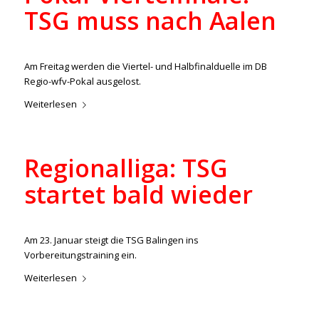
TSG muss nach Aalen
/
/
20. Januar 2023
in
Aktuelles
,
Regionalliga
von
ralph
Am Freitag werden die Viertel- und Halbfinalduelle im DB
Regio-wfv-Pokal ausgelost.
Weiterlesen
Regionalliga: TSG
startet bald wieder
/
/
18. Januar 2023
in
Aktuelles
,
Regionalliga
von
ralph
Am 23. Januar steigt die TSG Balingen ins
Vorbereitungstraining ein.
Weiterlesen