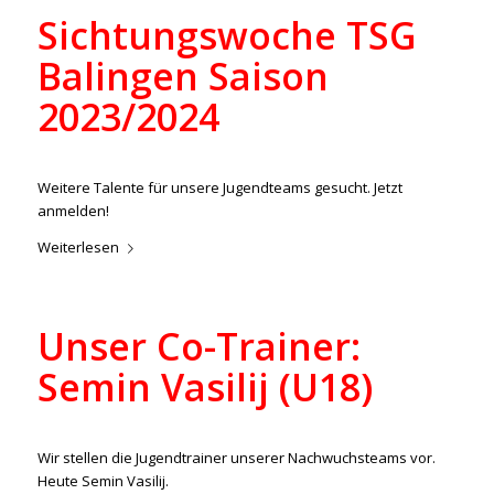
Sichtungswoche TSG
Balingen Saison
2023/2024
/
/
18. Januar 2023
in
Aktuelles
,
Junioren
von
lucas
Weitere Talente für unsere Jugendteams gesucht. Jetzt
anmelden!
Weiterlesen
Unser Co-Trainer:
Semin Vasilij (U18)
/
/
18. Januar 2023
in
Aktuelles
,
Junioren
von
lucas
Wir stellen die Jugendtrainer unserer Nachwuchsteams vor.
Heute Semin Vasilij.