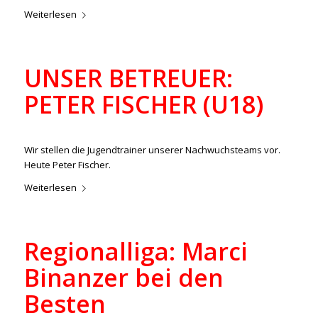
Weiterlesen
UNSER BETREUER:
PETER FISCHER (U18)
/
/
11. Januar 2023
in
Aktuelles
,
Junioren
von
lucas
Wir stellen die Jugendtrainer unserer Nachwuchsteams vor.
Heute Peter Fischer.
Weiterlesen
Regionalliga: Marci
Binanzer bei den
Besten