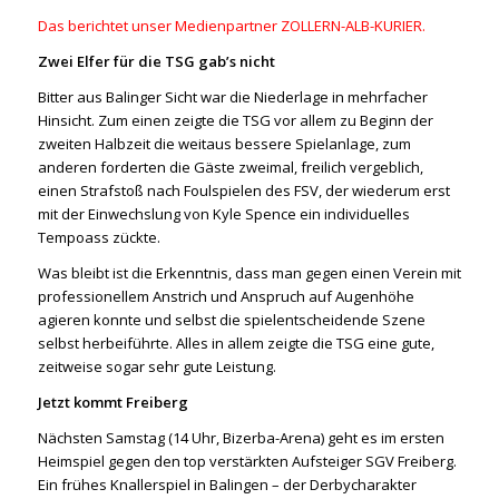
Das berichtet unser Medienpartner ZOLLERN-ALB-KURIER.
Zwei Elfer für die TSG gab’s nicht
Bitter aus Balinger Sicht war die Niederlage in mehrfacher
Hinsicht. Zum einen zeigte die TSG vor allem zu Beginn der
zweiten Halbzeit die weitaus bessere Spielanlage, zum
anderen forderten die Gäste zweimal, freilich vergeblich,
einen Strafstoß nach Foulspielen des FSV, der wiederum erst
mit der Einwechslung von Kyle Spence ein individuelles
Tempoass zückte.
Was bleibt ist die Erkenntnis, dass man gegen einen Verein mit
professionellem Anstrich und Anspruch auf Augenhöhe
agieren konnte und selbst die spielentscheidende Szene
selbst herbeiführte. Alles in allem zeigte die TSG eine gute,
zeitweise sogar sehr gute Leistung.
Jetzt kommt Freiberg
Nächsten Samstag (14 Uhr, Bizerba-Arena) geht es im ersten
Heimspiel gegen den top verstärkten Aufsteiger SGV Freiberg.
Ein frühes Knallerspiel in Balingen – der Derbycharakter