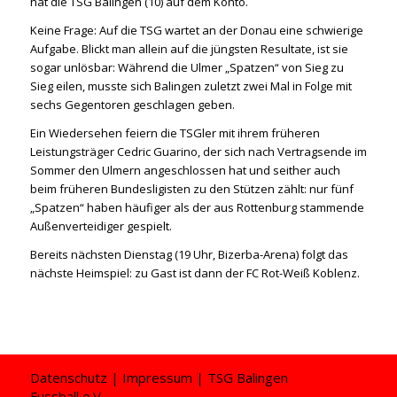
hat die TSG Balingen (10) auf dem Konto.
Keine Frage: Auf die TSG wartet an der Donau eine schwierige
Aufgabe. Blickt man allein auf die jüngsten Resultate, ist sie
sogar unlösbar: Während die Ulmer „Spatzen“ von Sieg zu
Sieg eilen, musste sich Balingen zuletzt zwei Mal in Folge mit
sechs Gegentoren geschlagen geben.
Ein Wiedersehen feiern die TSGler mit ihrem früheren
Leistungsträger Cedric Guarino, der sich nach Vertragsende im
Sommer den Ulmern angeschlossen hat und seither auch
beim früheren Bundesligisten zu den Stützen zählt: nur fünf
„Spatzen“ haben häufiger als der aus Rottenburg stammende
Außenverteidiger gespielt.
Bereits nächsten Dienstag (19 Uhr, Bizerba-Arena) folgt das
nächste Heimspiel: zu Gast ist dann der FC Rot-Weiß Koblenz.
Datenschutz
|
Impressum
| TSG Balingen
Fussball e.V.