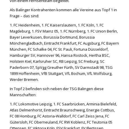
von einem Fernsehteam begleitet.
Als Balinger Kontrahenten kommen alle Vereine aus Topf 1 in
Frage – das sind:
1. FC Heidenheim, 1. FC Kaiserslautern, 1. FC Köln, 1. FC
Magdeburg, 1. FSV Mainz 05, 1. FC Nürnberg, 1. FC Union Berlin,
Bayer Leverkusen, Borussia Dortmund, Borussia
Mönchengladbach, Eintracht Frankfurt, FC Augsburg, FC Bayern
München, FC Schalke 04, FC St. Pauli, Fortuna Düsseldorf,
Hamburger SV, Hannover 96, Hansa Rostock, Hertha BSC,
Holstein Kiel, Karlsruher SC, RB Leipzig, SC Freiburg, SC
Paderborn 07, SpVgg Greuther Fürth, SV Darmstadt 98, TSG
1899 Hoffenheim, VfB Stuttgart, VfL Bochum, VfL Wolfsburg,
Werder Bremen.
In Topf 2 befinden sich neben der TSG Balingen diese
Mannschaften:
1. FC Lokomotive Leipzig, 1. FC Saarbrücken, Arminia Bielefeld,
Atlas Delmenhorst, Eintracht Braunschweig, Energie Cottbus,
FC 08 Homburg, FC Astoria-Walldorf, FC Carl Zeiss Jena, FC
Gütersloh, FC Oberneuland, FC RW Koblenz, FC Teutonia 05
Ottensen, FC Viktoria Köln, FSV Frankfurt, FV Illertissen,