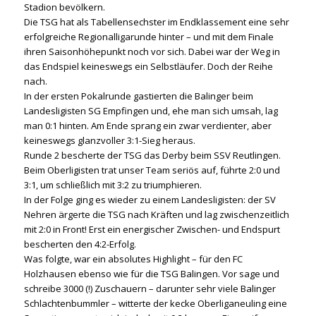
Stadion bevölkern.
Die TSG hat als Tabellensechster im Endklassement eine sehr
erfolgreiche Regionalligarunde hinter – und mit dem Finale
ihren Saisonhöhepunkt noch vor sich. Dabei war der Weg in
das Endspiel keineswegs ein Selbstläufer. Doch der Reihe
nach.
In der ersten Pokalrunde gastierten die Balinger beim
Landesligisten SG Empfingen und, ehe man sich umsah, lag
man 0:1 hinten. Am Ende sprang ein zwar verdienter, aber
keineswegs glanzvoller 3:1-Sieg heraus.
Runde 2 bescherte der TSG das Derby beim SSV Reutlingen.
Beim Oberligisten trat unser Team seriös auf, führte 2:0 und
3:1, um schließlich mit 3:2 zu triumphieren.
In der Folge ging es wieder zu einem Landesligisten: der SV
Nehren ärgerte die TSG nach Kräften und lag zwischenzeitlich
mit 2:0 in Front! Erst ein energischer Zwischen- und Endspurt
bescherten den 4:2-Erfolg.
Was folgte, war ein absolutes Highlight – für den FC
Holzhausen ebenso wie für die TSG Balingen. Vor sage und
schreibe 3000 (!) Zuschauern – darunter sehr viele Balinger
Schlachtenbummler – witterte der kecke Oberliganeuling eine