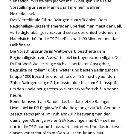
Sensation, musste sich jedoch mit 0:2 beugen. Eine reife
Vorstellung unserer Mannschaft in einem wahren
Hexenkessel.
Das Viertelfinale führte Balingen zum VfR Aalen. Dem
Regionalliga-Klassenkameraden überließ man meist den Ball,
verteidigte aber geschickt und setzte den entscheidenden
Nadelstich: 1:0 für die TSG hieß es nach 90 Minuten und damit:
Halbfinale!
Die Vorschlussrunde im Wettbewerb bescherte dem
Regionalligisten ein Auswärtsspiel im bayerischen Allgäu. Der
FV Rot-Weiß Weiler zeigte sich als perfekter Gastgeber,
begrüßte bei tollem Fußballwetter und besten Bedingungen
knapp 1000 Besucher und fühlte der TSG mächtig auf den
Zahn. Balingen siegte 2:1, musste aber bis zum Schlusspfiff
um den Finaleinzug zittern. Weiler verkaufte sich à la bonne
heure.
Bemerkenswert am Rande: das bis dato letzte Balinger
Heimspiel im DB Regio-wfv-Pokal liegt lange zurück. Genauer
gesagt sechs Jahre! Im Frühjahr 2017 bezwang man den
damaligen Oberligarivalen SSV Reutlingen mit 4:1 – seither
durfte die TSG nur noch auswärts antreten. Und das in dieser
Saison vor erstaunlich großen Kulissen: knapp 7000