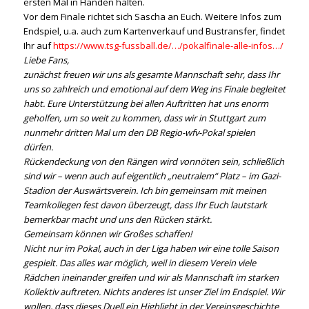
ersten Mal in Händen halten.
Vor dem Finale richtet sich Sascha an Euch. Weitere Infos zum
Endspiel, u.a. auch zum Kartenverkauf und Bustransfer, findet
Ihr auf
https://www.tsg-fussball.de/…/pokalfinale-alle-infos…/
Liebe Fans,
zunächst freuen wir uns als gesamte Mannschaft sehr, dass Ihr
uns so zahlreich und emotional auf dem Weg ins Finale begleitet
habt. Eure Unterstützung bei allen Auftritten hat uns enorm
geholfen, um so weit zu kommen, dass wir in Stuttgart zum
nunmehr dritten Mal um den DB Regio-wfv-Pokal spielen
dürfen.
Rückendeckung von den Rängen wird vonnöten sein, schließlich
sind wir – wenn auch auf eigentlich „neutralem“ Platz – im Gazi-
Stadion der Auswärtsverein. Ich bin gemeinsam mit meinen
Teamkollegen fest davon überzeugt, dass Ihr Euch lautstark
bemerkbar macht und uns den Rücken stärkt.
Gemeinsam können wir Großes schaffen!
Nicht nur im Pokal, auch in der Liga haben wir eine tolle Saison
gespielt. Das alles war möglich, weil in diesem Verein viele
Rädchen ineinander greifen und wir als Mannschaft im starken
Kollektiv auftreten. Nichts anderes ist unser Ziel im Endspiel. Wir
wollen, dass dieses Duell ein Highlight in der Vereinsgeschichte