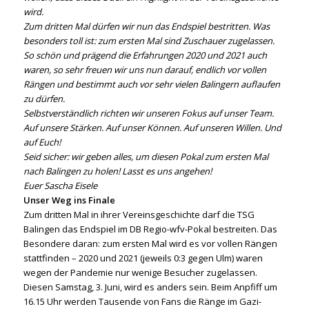
wird.
Zum dritten Mal dürfen wir nun das Endspiel bestritten. Was
besonders toll ist: zum ersten Mal sind Zuschauer zugelassen.
So schön und prägend die Erfahrungen 2020 und 2021 auch
waren, so sehr freuen wir uns nun darauf, endlich vor vollen
Rängen und bestimmt auch vor sehr vielen Balingern auflaufen
zu dürfen.
Selbstverständlich richten wir unseren Fokus auf unser Team.
Auf unsere Stärken. Auf unser Können. Auf unseren Willen. Und
auf Euch!
Seid sicher: wir geben alles, um diesen Pokal zum ersten Mal
nach Balingen zu holen! Lasst es uns angehen!
Euer Sascha Eisele
Unser Weg ins Finale
Zum dritten Mal in ihrer Vereinsgeschichte darf die TSG
Balingen das Endspiel im DB Regio-wfv-Pokal bestreiten. Das
Besondere daran: zum ersten Mal wird es vor vollen Rängen
stattfinden – 2020 und 2021 (jeweils 0:3 gegen Ulm) waren
wegen der Pandemie nur wenige Besucher zugelassen.
Diesen Samstag, 3. Juni, wird es anders sein. Beim Anpfiff um
16.15 Uhr werden Tausende von Fans die Ränge im Gazi-