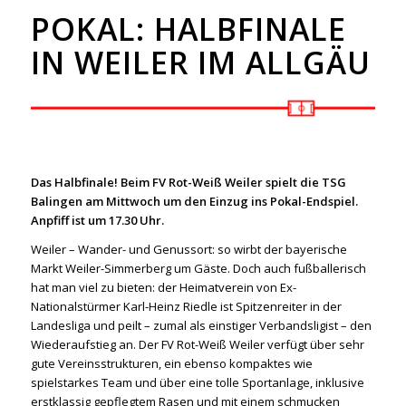
POKAL: HALBFINALE
IN WEILER IM ALLGÄU
Das Halbfinale! Beim FV Rot-Weiß Weiler spielt die TSG
Balingen am Mittwoch um den Einzug ins Pokal-Endspiel.
Anpfiff ist um 17.30 Uhr.
Weiler – Wander- und Genussort: so wirbt der bayerische
Markt Weiler-Simmerberg um Gäste. Doch auch fußballerisch
hat man viel zu bieten: der Heimatverein von Ex-
Nationalstürmer Karl-Heinz Riedle ist Spitzenreiter in der
Landesliga und peilt – zumal als einstiger Verbandsligist – den
Wiederaufstieg an. Der FV Rot-Weiß Weiler verfügt über sehr
gute Vereinsstrukturen, ein ebenso kompaktes wie
spielstarkes Team und über eine tolle Sportanlage, inklusive
erstklassig gepflegtem Rasen und mit einem schmucken