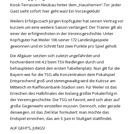
Kiosk-Terrassen-Neubau hinter dem „Hausherren“-Tor. Jeder
Gast sieht sofort: hier geht was! Ein Vorzeigeklub!
Weilers Erfolgscoach Jürgen Kopfsguter hat seinen Vertrag vor
kurzem um eine weitere Saison verlängert. Der Trainer gilt als
einer der erfolgreichsten in der Vereinsgeschichte: Unter
Kopfsguter hat Weiler 106 seiner 172 Landesligaspiele
gewonnen und im Schnitt fast zwei Punkte pro Spiel geholt.
Die Allgäuer setzten sich zuletzt ungefährdet und
hochverdient mit 4:2 beim TSV Riedlingen durch und
behaupteten damit den ersten Tabellenplatz. Nun gilt für die
Bayern wie für die TSG alle Konzentration dem Pokalspiel.
Entsprechend groß und stimmgewaltig wird die Kulisse am
Mittwoch im Raiffeisenbank-Stadion sein. Für Weiler ist das
Erreichen des Halbfinales der bislang größte Pokalerfolg in
der Vereinsgeschichte. Die TSG ist Favorit, wird sich aber auf
große Gegenwehr einstellen müssen. Dennoch, oder gerade
deswegen, ist das Ziel klar formuliert: man möchte das
Endspiel erreichen, das am 3. Juni in Stuttgart stattfindet.
AUF GEHT’S, JUNGS!