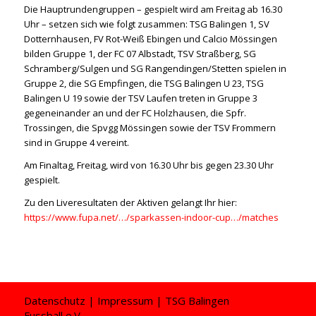
Die Hauptrundengruppen – gespielt wird am Freitag ab 16.30
Uhr – setzen sich wie folgt zusammen: TSG Balingen 1, SV
Dotternhausen, FV Rot-Weiß Ebingen und Calcio Mössingen
bilden Gruppe 1, der FC 07 Albstadt, TSV Straßberg, SG
Schramberg/Sulgen und SG Rangendingen/Stetten spielen in
Gruppe 2, die SG Empfingen, die TSG Balingen U 23, TSG
Balingen U 19 sowie der TSV Laufen treten in Gruppe 3
gegeneinander an und der FC Holzhausen, die Spfr.
Trossingen, die Spvgg Mössingen sowie der TSV Frommern
sind in Gruppe 4 vereint.
Am Finaltag, Freitag, wird von 16.30 Uhr bis gegen 23.30 Uhr
gespielt.
Zu den Liveresultaten der Aktiven gelangt Ihr hier:
https://www.fupa.net/…/sparkassen-indoor-cup…/matches
Datenschutz
|
Impressum
| TSG Balingen
Fussball e.V.