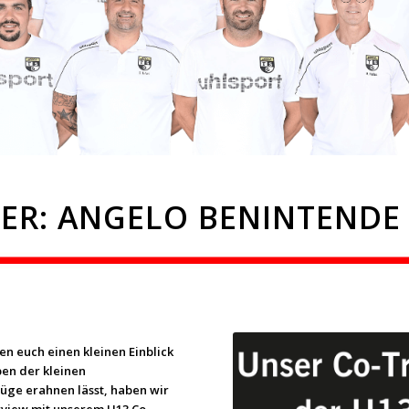
ER: ANGELO BENINTENDE 
en euch einen kleinen Einblick
en der kleinen
üge erahnen lässt, haben wir