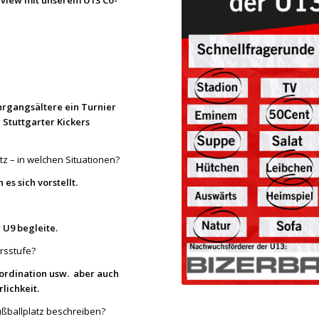
rview mit unserem U13 Co-
hrgangsältere ein Turnier
Stuttgarter Kickers
z – in welchen Situationen?
 es sich vorstellt.
r U9 begleite.
ersstufe?
oordination usw. aber auch
lichkeit.
ußballplatz beschreiben?