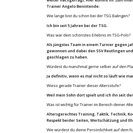
weiter nachgefragt. Hier kommt ihr zum Inte
Trainer Angelo Benintende:
Wie lange bist du schon bei der TSG Balingen?
Ich bin seit 5 Jahren bei der TSG.
Was war dein schönstes Erlebnis im TSG-Polo?
Als jüngstes Team in einem Turnier gegen ja
gewonnen und dabei den SSV Reutlingen und 
geschlagen zu haben.
Würdest du manchmal gerne selber auf den Plat
Ja definitiv, wenn es mal nicht so läuft wie man
Wieso gerade Trainer dieser Altersstufe?
Weil mein Sohn dort spielt und ich ihn seit de
Was ist wichtig für Trainer im Bereich deiner Alt
Altersgerechtes Training. Taktik, Technik, K
Respekt beider Seiten, Wertschätzung und Ehr
Wie würdest du deine Persönlichkeit auf dem F