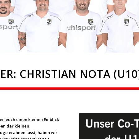
ER: CHRISTIAN NOTA (U10
en euch einen kleinen Einblick
en der kleinen
üge erahnen lässt, haben wir