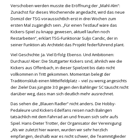
Verschoben werden musste die Eröffnung der „Mahl-Alm“:
Zunächst für dieses Wochenende angedacht, wird das neue
Domizil der TSG voraussichtlich erst in drei Wochen zum
ersten Mal zugänglich sein. „Für einen Testlauf wäre das
Kickers-Spiel zu knapp gewesen, aktuell laufen noch
Restarbeiten“, erklärt TSG-Funktionär Suljo Candic, der in
seiner Funktion als Architekt das Projekt federführend plant.
Viel Geschichte: Ja. Viel Erfolg: Ebenso. Und Ambitionen:
Durchaus! Aber: Die Stuttgarter Kickers sind, ähnlich wie die
Kickers aus Offenbach, in dieser Spielzeit bis dato nicht
vollkommen in Tritt gekommen. Momentan belegt der
Traditionsklub einen Mittelfeldplatz – viel zu wenig angesichts
der Ziele! Das jüngste 3:0 gegen den Bahlinger SC täuscht nicht
darüber weg, dass man sich deutlich mehr ausrechnet.
Das sehen die „Blauen Radler“ nicht anders. Die Hobby-
Pedaleure und Kickers-Edelfans reisen nach Balingen
tatsächlich mit dem Fahrrad an und freuen sich sehr aufs
Spiel. Hans-Dieter Trotter, der Organisator der Vereinigung:
„Als wir zuletzt hier waren, wurden wir sehr herzlich
empfangen, deshalb war es nicht schwer, die Teammitglieder