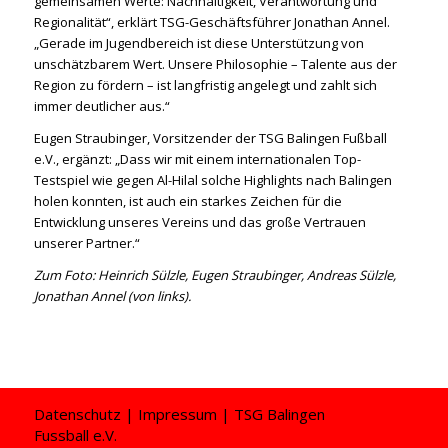
gemeinsamen Werte: Nachhaltigkeit, Verantwortung und
Regionalität“, erklärt TSG-Geschäftsführer Jonathan Annel.
„Gerade im Jugendbereich ist diese Unterstützung von
unschätzbarem Wert. Unsere Philosophie – Talente aus der
Region zu fördern – ist langfristig angelegt und zahlt sich
immer deutlicher aus.“
Eugen Straubinger, Vorsitzender der TSG Balingen Fußball
e.V., ergänzt: „Dass wir mit einem internationalen Top-
Testspiel wie gegen Al-Hilal solche Highlights nach Balingen
holen konnten, ist auch ein starkes Zeichen für die
Entwicklung unseres Vereins und das große Vertrauen
unserer Partner.“
Zum Foto: Heinrich Sülzle, Eugen Straubinger, Andreas Sülzle,
Jonathan Annel (von links).
Datenschutz
|
Impressum
| TSG Balingen
Fussball e.V.