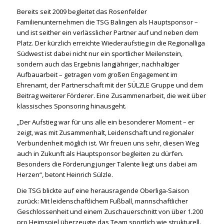
Bereits seit 2009 begleitet das Rosenfelder
Familienunternehmen die TSG Balingen als Hauptsponsor –
und ist seither ein verlässlicher Partner auf und neben dem
Platz. Der kürzlich erreichte Wiederaufstieg in die Regionalliga
Südwest ist dabei nicht nur ein sportlicher Meilenstein,
sondern auch das Ergebnis langjähriger, nachhaltiger
Aufbauarbeit – getragen vom großen Engagement im
Ehrenamt, der Partnerschaft mit der SÜLZLE Gruppe und dem
Beitrag weiterer Förderer. Eine Zusammenarbeit, die weit über
klassisches Sponsoring hinausgeht.
„Der Aufstieg war für uns alle ein besonderer Moment – er
zeigt, was mit Zusammenhalt, Leidenschaft und regionaler
Verbundenheit möglich ist. Wir freuen uns sehr, diesen Weg
auch in Zukunft als Hauptsponsor begleiten zu dürfen.
Besonders die Förderung junger Talente liegt uns dabei am
Herzen“, betont Heinrich Sülzle.
Die TSG blickte auf eine herausragende Oberliga-Saison
zurück: Mit leidenschaftlichem Fußball, mannschaftlicher
Geschlossenheit und einem Zuschauerschnitt von über 1.200
pro Heimspiel überzeugte das Team sportlich wie strukturell.