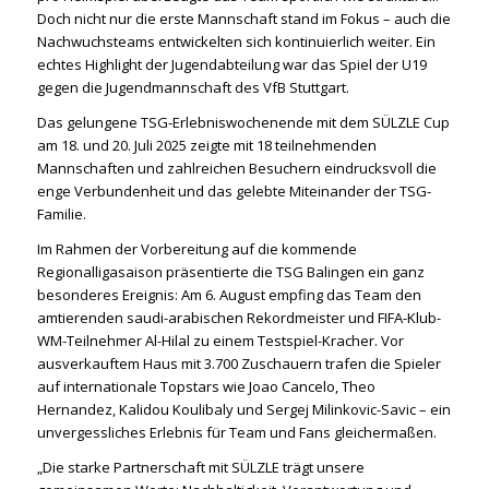
Doch nicht nur die erste Mannschaft stand im Fokus – auch die
Nachwuchsteams entwickelten sich kontinuierlich weiter. Ein
echtes Highlight der Jugendabteilung war das Spiel der U19
gegen die Jugendmannschaft des VfB Stuttgart.
Das gelungene TSG-Erlebniswochenende mit dem SÜLZLE Cup
am 18. und 20. Juli 2025 zeigte mit 18 teilnehmenden
Mannschaften und zahlreichen Besuchern eindrucksvoll die
enge Verbundenheit und das gelebte Miteinander der TSG-
Familie.
Im Rahmen der Vorbereitung auf die kommende
Regionalligasaison präsentierte die TSG Balingen ein ganz
besonderes Ereignis: Am 6. August empfing das Team den
amtierenden saudi-arabischen Rekordmeister und FIFA-Klub-
WM-Teilnehmer Al-Hilal zu einem Testspiel-Kracher. Vor
ausverkauftem Haus mit 3.700 Zuschauern trafen die Spieler
auf internationale Topstars wie Joao Cancelo, Theo
Hernandez, Kalidou Koulibaly und Sergej Milinkovic-Savic – ein
unvergessliches Erlebnis für Team und Fans gleichermaßen.
„Die starke Partnerschaft mit SÜLZLE trägt unsere