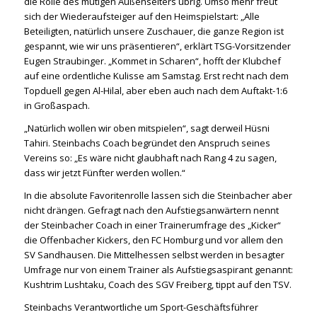
die Rolle des mutigen Außenseiters übrig. Umso mehr freut
sich der Wiederaufsteiger auf den Heimspielstart: „Alle
Beteiligten, natürlich unsere Zuschauer, die ganze Region ist
gespannt, wie wir uns präsentieren“, erklärt TSG-Vorsitzender
Eugen Straubinger. „Kommet in Scharen“, hofft der Klubchef
auf eine ordentliche Kulisse am Samstag. Erst recht nach dem
Topduell gegen Al-Hilal, aber eben auch nach dem Auftakt-1:6
in Großaspach.
„Natürlich wollen wir oben mitspielen“, sagt derweil Hüsni
Tahiri. Steinbachs Coach begründet den Anspruch seines
Vereins so: „Es wäre nicht glaubhaft nach Rang 4 zu sagen,
dass wir jetzt Fünfter werden wollen.“
In die absolute Favoritenrolle lassen sich die Steinbacher aber
nicht drängen. Gefragt nach den Aufstiegsanwärtern nennt
der Steinbacher Coach in einer Trainerumfrage des „Kicker“
die Offenbacher Kickers, den FC Homburg und vor allem den
SV Sandhausen. Die Mittelhessen selbst werden in besagter
Umfrage nur von einem Trainer als Aufstiegsaspirant genannt:
Kushtrim Lushtaku, Coach des SGV Freiberg, tippt auf den TSV.
Steinbachs Verantwortliche um Sport-Geschäftsführer