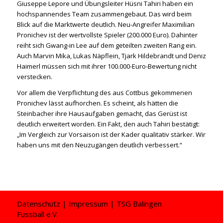
Giuseppe Lepore und Übungsleiter Hüsni Tahiri haben ein
hochspannendes Team zusammengebaut. Das wird beim
Blick auf die Marktwerte deutlich. Neu-Angreifer Maximilian
Pronichev ist der wertvollste Spieler (200.000 Euro). Dahinter
reiht sich Gwang-in Lee auf dem geteilten zweiten Rang ein.
Auch Marvin Mika, Lukas Näpflein, Tjark Hildebrandt und Deniz
Haimerl müssen sich mit ihrer 100.000-Euro-Bewertung nicht
verstecken.
Vor allem die Verpflichtung des aus Cottbus gekommenen
Pronichev lässt aufhorchen. Es scheint, als hätten die
Steinbacher ihre Hausaufgaben gemacht, das Gerüst ist
deutlich erweitert worden. Ein Fakt, den auch Tahiri bestätigt:
„Im Vergleich zur Vorsaison ist der Kader qualitativ stärker. Wir
haben uns mit den Neuzugängen deutlich verbessert.“
Datenschutz
|
Impressum
| TSG Balingen
Fussball e.V.