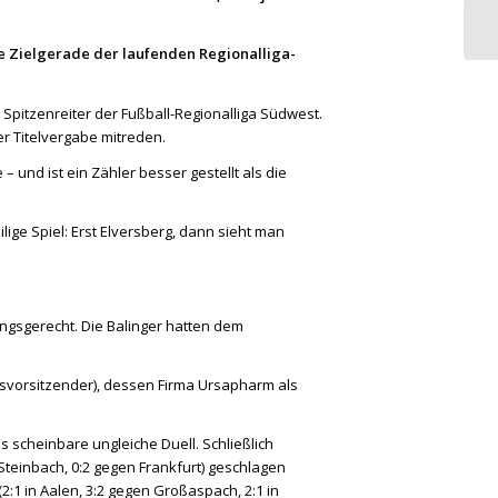
e Zielgerade der laufenden Regionalliga-
e Spitzenreiter der Fußball-Regionalliga Südwest.
r Titelvergabe mitreden.
und ist ein Zähler besser gestellt als die
lige Spiel: Erst Elversberg, dann sieht man
ungsgerecht. Die Balinger hatten dem
tsvorsitzender), dessen Firma Ursapharm als
scheinbare ungleiche Duell. Schließlich
 Steinbach, 0:2 gegen Frankfurt) geschlagen
2:1 in Aalen, 3:2 gegen Großaspach, 2:1 in