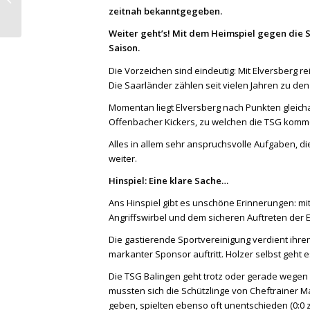
Pesket (U12)
zeitnah bekanntgegeben.
Weiter geht’s! Mit dem Heimspiel gegen die 
Saison.
Die Vorzeichen sind eindeutig: Mit Elversberg re
Die Saarländer zählen seit vielen Jahren zu de
Momentan liegt Elversberg nach Punkten gleicha
Offenbacher Kickers, zu welchen die TSG komme
Alles in allem sehr anspruchsvolle Aufgaben, die
weiter.
Hinspiel: Eine klare Sache…
Ans Hinspiel gibt es unschöne Erinnerungen: mit
Angriffswirbel und dem sicheren Auftreten der 
Die gastierende Sportvereinigung verdient ihr
markanter Sponsor auftritt. Holzer selbst geht 
Die TSG Balingen geht trotz oder gerade wegen 
mussten sich die Schützlinge von Cheftrainer Ma
geben, spielten ebenso oft unentschieden (0:0 z