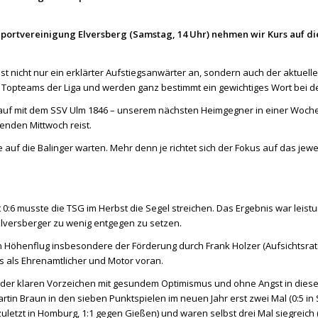
Sportvereinigung Elversberg (Samstag, 14 Uhr) nehmen wir Kurs auf di
ist nicht nur ein erklärter Aufstiegsanwärter an, sondern auch der aktuell
n Topteams der Liga und werden ganz bestimmt ein gewichtiges Wort bei de
uf mit dem SSV Ulm 1846 – unserem nächsten Heimgegner in einer Woche – 
nden Mittwoch reist.
 auf die Balinger warten. Mehr denn je richtet sich der Fokus auf das jewei
 0:6 musste die TSG im Herbst die Segel streichen. Das Ergebnis war leist
Elversberger zu wenig entgegen zu setzen.
en Höhenflug insbesondere der Förderung durch Frank Holzer (Aufsichtsra
es als Ehrenamtlicher und Motor voran.
der klaren Vorzeichen mit gesundem Optimismus und ohne Angst in dieses 
rtin Braun in den sieben Punktspielen im neuen Jahr erst zwei Mal (0:5 in
uletzt in Homburg, 1:1 gegen Gießen) und waren selbst drei Mal siegreich (