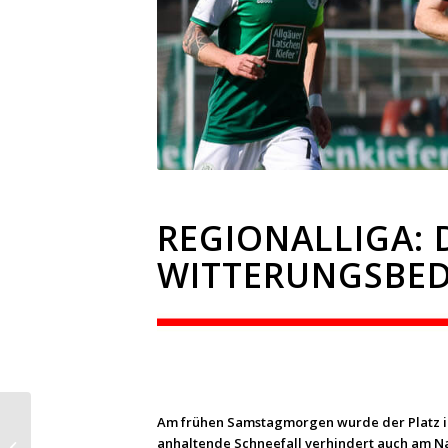
REGIONALLIGA: 
WITTERUNGSBED
Am frühen Samstagmorgen wurde der Platz in 
Unser Trainer: Bülent
anhaltende Schneefall verhindert auch am Nac