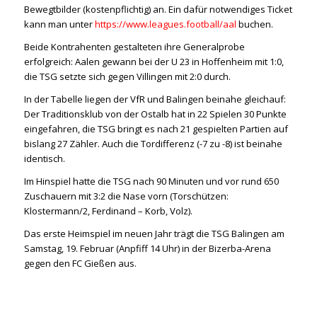
Bewegtbilder (kostenpflichtig) an. Ein dafür notwendiges Ticket
kann man unter
https://www.leagues.football/aal
buchen.
Beide Kontrahenten gestalteten ihre Generalprobe
erfolgreich: Aalen gewann bei der U 23 in Hoffenheim mit 1:0,
die TSG setzte sich gegen Villingen mit 2:0 durch.
In der Tabelle liegen der VfR und Balingen beinahe gleichauf:
Der Traditionsklub von der Ostalb hat in 22 Spielen 30 Punkte
eingefahren, die TSG bringt es nach 21 gespielten Partien auf
bislang 27 Zähler. Auch die Tordifferenz (-7 zu -8) ist beinahe
identisch.
Im Hinspiel hatte die TSG nach 90 Minuten und vor rund 650
Zuschauern mit 3:2 die Nase vorn (Torschützen:
Klostermann/2, Ferdinand – Korb, Volz).
Das erste Heimspiel im neuen Jahr trägt die TSG Balingen am
Samstag, 19. Februar (Anpfiff 14 Uhr) in der Bizerba-Arena
gegen den FC Gießen aus.