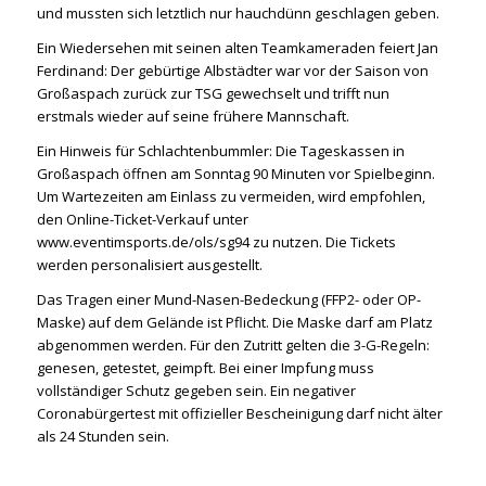
und mussten sich letztlich nur hauchdünn geschlagen geben.
Ein Wiedersehen mit seinen alten Teamkameraden feiert Jan
Ferdinand: Der gebürtige Albstädter war vor der Saison von
Großaspach zurück zur TSG gewechselt und trifft nun
erstmals wieder auf seine frühere Mannschaft.
Ein Hinweis für Schlachtenbummler: Die Tageskassen in
Großaspach öffnen am Sonntag 90 Minuten vor Spielbeginn.
Um Wartezeiten am Einlass zu vermeiden, wird empfohlen,
den Online-Ticket-Verkauf unter
www.eventimsports.de/ols/sg94 zu nutzen. Die Tickets
werden personalisiert ausgestellt.
Das Tragen einer Mund-Nasen-Bedeckung (FFP2- oder OP-
Maske) auf dem Gelände ist Pflicht. Die Maske darf am Platz
abgenommen werden. Für den Zutritt gelten die 3-G-Regeln:
genesen, getestet, geimpft. Bei einer Impfung muss
vollständiger Schutz gegeben sein. Ein negativer
Coronabürgertest mit offizieller Bescheinigung darf nicht älter
als 24 Stunden sein.