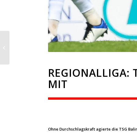
Regionalliga: Heimspiel
gegen Ex-Zweitligist
Eintracht Trier
REGIONALLIGA: 
MIT
Ohne Durchschlagskraft agierte die TSG Baling