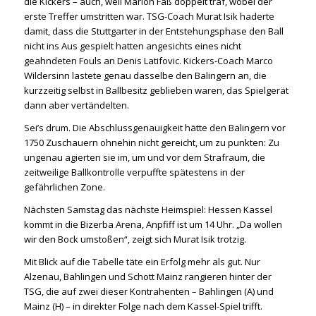
die Kickers – auch, weil Marlon Faß doppelt traf, wobei der
erste Treffer umstritten war. TSG-Coach Murat Isik haderte
damit, dass die Stuttgarter in der Entstehungsphase den Ball
nicht ins Aus gespielt hatten angesichts eines nicht
geahndeten Fouls an Denis Latifovic. Kickers-Coach Marco
Wildersinn lastete genau dasselbe den Balingern an, die
kurzzeitig selbst in Ballbesitz geblieben waren, das Spielgerät
dann aber vertändelten.
Sei’s drum. Die Abschlussgenauigkeit hätte den Balingern vor
1750 Zuschauern ohnehin nicht gereicht, um zu punkten: Zu
ungenau agierten sie im, um und vor dem Strafraum, die
zeitweilige Ballkontrolle verpuffte spätestens in der
gefährlichen Zone.
Nächsten Samstag das nächste Heimspiel: Hessen Kassel
kommt in die Bizerba Arena, Anpfiff ist um 14 Uhr. „Da wollen
wir den Bock umstoßen“, zeigt sich Murat Isik trotzig.
Mit Blick auf die Tabelle täte ein Erfolg mehr als gut. Nur
Alzenau, Bahlingen und Schott Mainz rangieren hinter der
TSG, die auf zwei dieser Kontrahenten – Bahlingen (A) und
Mainz (H) – in direkter Folge nach dem Kassel-Spiel trifft.