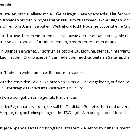
eweiht.
u stellen, sind zuallererst die Füße gefragt: „Beim Spendenlauf laufen wir
ert. Kommen bis dahin insgesamt 50.000 Euro zusammen, aktuell liegen wir b
sführer Jona Annel. Selbst ein Weltrekord lockt: Noch nie zuvor ist eine G
 und Mittwoch: Zum einen kommt Olympiasieger Dieter Baumann (Gold über
ine Session speziell für Unternehmen, bzw. deren Mitarbeiter aus.
in Balingen erwartet. Er schnürt selbst die Laufschuhe, steht für Inter
 Lauf mit dem Olympiasieger“ darf jeder, der möchte, Seite an Seite mit
r in Tübingen wohnt und aus Blaubeuren stammt.
tarbeiter in den Fokus. Sie sind von 16 bis 21 Uhr eingeladen, auf der Ba
TSG überträgt das Event im Livestream ab 17 Uhr.
 Schreiben gehen an regionale Firmen raus.
atz der Begegnung werden, sie soll für Tradition, Gemeinschaft und unve
Verpflegung an Heimspieltagen der TSG – „die Alm bringt Leben, Herzlichke
ch! Jede Spende zählt und bringt uns unserem Ziel ein Stück näher. Unter