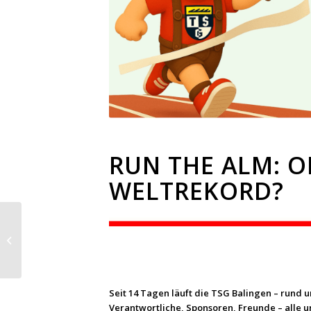
RUN THE ALM: O
WELTREKORD?
Regionalliga: Spätes
und verdientes 1:1
gegen Offenbach
Seit 14 Tagen läuft die TSG Balingen – rund 
Verantwortliche, Sponsoren, Freunde – alle u