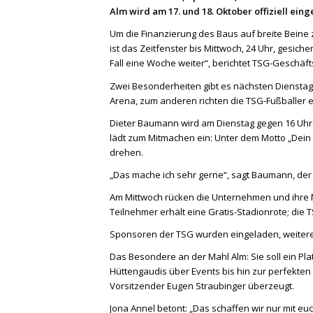
Alm wird am 17. und 18. Oktober offiziell eing
Um die Finanzierung des Baus auf breite Beine z
ist das Zeitfenster bis Mittwoch, 24 Uhr, gesich
Fall eine Woche weiter“, berichtet TSG-Geschäft
Zwei Besonderheiten gibt es nächsten Dienstag
Arena, zum anderen richten die TSG-Fußballer e
Dieter Baumann wird am Dienstag gegen 16 Uhr 
lädt zum Mitmachen ein: Unter dem Motto „Dein
drehen.
„Das mache ich sehr gerne“, sagt Baumann, de
Am Mittwoch rücken die Unternehmen und ihre Mi
Teilnehmer erhält eine Gratis-Stadionrote; die 
Sponsoren der TSG wurden eingeladen, weitere
Das Besondere an der Mahl Alm: Sie soll ein Pl
Hüttengaudis über Events bis hin zur perfekten 
Vorsitzender Eugen Straubinger überzeugt.
Jona Annel betont: „Das schaffen wir nur mit eu