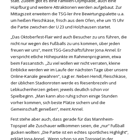
statt. Zudem gibt es eine Familien-Olympiade, auch eine
Hüpfburg und weitere Attraktionen werden aufgebaut. Zur
Mittagszeit erweitern die TSG-ler ihre Bewirtungspalette u.a.
um heißen Fleischkäse, frisch aus dem Ofen, ehe um 15 Uhr
die Partie zwischen der U 23 und Holzhausen startet.
„Das Oktoberfest-Flair wird auch Besucher zu uns führen, die
nicht nur wegen des Fußballs zu uns kommen, über jeden
freuen wir uns“, meint TSG-Geschäftsführer Jona Annel. Er
verspricht etliche Höhepunkte im Rahmenprogramm, etwa
beim Fassanstich. „Zu viel wollen wir nicht verraten, kleine
Einblicke werden wir im Laufe der nächsten Tage über unsere
Online-Kanäle gewähren“, sagt er. Neben Hendl, Fleischkäse,
der üblichen Stadionroten werde es Riesenbrezeln und
Lebkuchenherzen geben; jeweils deutlich schon vor
Spielbeginn. „Man kann also ruhig schon einige Stunden
vorher kommen, sich beste Plätze sichern und die
Gemeinschaft genießen“, meint Annel.
Fest stehe aber auch, dass gerade für das Mannheim-
Topspiel alle Zuschauer willkommen seien, die „nur“ Fußball
gucken wollten: „Die Partie ist ein echtes sportliches Highlight“,
erklärt Jona Annel. „Wenn schon so ein Topspiel in der