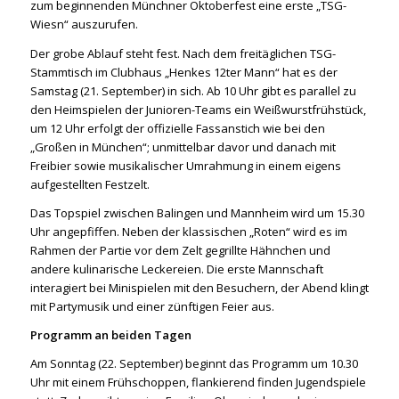
zum beginnenden Münchner Oktoberfest eine erste „TSG-
Wiesn“ auszurufen.
Der grobe Ablauf steht fest. Nach dem freitäglichen TSG-
Stammtisch im Clubhaus „Henkes 12ter Mann“ hat es der
Samstag (21. September) in sich. Ab 10 Uhr gibt es parallel zu
den Heimspielen der Junioren-Teams ein Weißwurstfrühstück,
um 12 Uhr erfolgt der offizielle Fassanstich wie bei den
„Großen in München“; unmittelbar davor und danach mit
Freibier sowie musikalischer Umrahmung in einem eigens
aufgestellten Festzelt.
Das Topspiel zwischen Balingen und Mannheim wird um 15.30
Uhr angepfiffen. Neben der klassischen „Roten“ wird es im
Rahmen der Partie vor dem Zelt gegrillte Hähnchen und
andere kulinarische Leckereien. Die erste Mannschaft
interagiert bei Minispielen mit den Besuchern, der Abend klingt
mit Partymusik und einer zünftigen Feier aus.
Programm an beiden Tagen
Am Sonntag (22. September) beginnt das Programm um 10.30
Uhr mit einem Frühschoppen, flankierend finden Jugendspiele