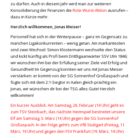
zu dürfen. Auch in diesem Jahr wird man zur weiteren
Konsolidierung der Finanzen die
Rote-Wurst-Aktion
ausrufen –
dazu in Kürze mehr.
Herzlich willkommen, Jonas Meiser!
Personell hat sich in der Winterpause – ganz im Gegensatz zu
manchen Ligakonkurrenten – wenig getan. Am markantesten
sind zwei Wechsel: Simon Klostermann wechselte den Status
und kickt künftig als Profi beim Drittligaanwärter SSV Ulm 1846;
wir wünschen ihm bei der Erfüllung seiner Ziele viel Erfolg und
Gesundheit! Im Gegenzug konnten wir uns mit Jonas Meiser
verstärken: er kommt von der SG Sonnenhof Großaspach und
fügte sich mit dem 2:1-Siegtor in Aalen gleich prächtig ein.
Jonas, wir wünschen dir bei der TSG alles Gute! Herzlich
willkommen!
Ein kurzer Ausblick: Am Samstag, 26. Februar (14 Uhr) geht es
zum TSV Steinbach, das nächste Heimspiel bestreitet unsere
Elf am Samstag, 5. März (14 Uhr) gegen die SG Sonnenhof
Großaspach. In der Folge geht’s zum VfB Stuttgart (Freitag, 11.
März, 19 Uhr) und gegen den FSV Frankfurt (19. März, 14 Uhr).