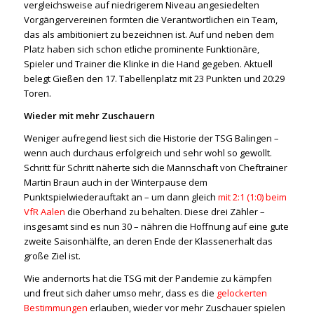
vergleichsweise auf niedrigerem Niveau angesiedelten
Vorgängervereinen formten die Verantwortlichen ein Team,
das als ambitioniert zu bezeichnen ist. Auf und neben dem
Platz haben sich schon etliche prominente Funktionäre,
Spieler und Trainer die Klinke in die Hand gegeben. Aktuell
belegt Gießen den 17. Tabellenplatz mit 23 Punkten und 20:29
Toren.
Wieder mit mehr Zuschauern
Weniger aufregend liest sich die Historie der TSG Balingen –
wenn auch durchaus erfolgreich und sehr wohl so gewollt.
Schritt für Schritt näherte sich die Mannschaft von Cheftrainer
Martin Braun auch in der Winterpause dem
Punktspielwiederauftakt an – um dann gleich
mit 2:1 (1:0) beim
VfR Aalen
die Oberhand zu behalten. Diese drei Zähler –
insgesamt sind es nun 30 – nähren die Hoffnung auf eine gute
zweite Saisonhälfte, an deren Ende der Klassenerhalt das
große Ziel ist.
Wie andernorts hat die TSG mit der Pandemie zu kämpfen
und freut sich daher umso mehr, dass es die
gelockerten
Bestimmungen
erlauben, wieder vor mehr Zuschauer spielen